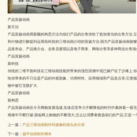
产品宣扬动画
新方法
产品宣扬动画用新颖的构思方法为咱们产品的出售供给了愈加便当的出售方法.立
和什物进行解提到运用高科技的三维动画介绍的宣扬方法.因为产品宣扬动画能够
品发布会、产品推介会、业务员展现以及电子商务、网络出售等多种商业出售场
产品宣扬动画
新科技
传统的二维平面科技在三维动画技能所带来的强烈浪潮中现已躺尸在了沙滩上.你
给你带来的不只仅是产品的外观形象、功用特性、应用领域和产品卖点等,它更
物中被它无限扩大.
产品宣扬动画
新构思
产品宣扬动画在今天网购发展迅速,实体店竞争力不断降低的时代中裹挟着一股无可
艰难中不断打破.面临网上购物的不断强大,怎么让消费者挑选咱们的产品,它是一
上一篇：
产品三维动画制作时摄像机镜头的分类
下一篇：
扁平动画制作脚本