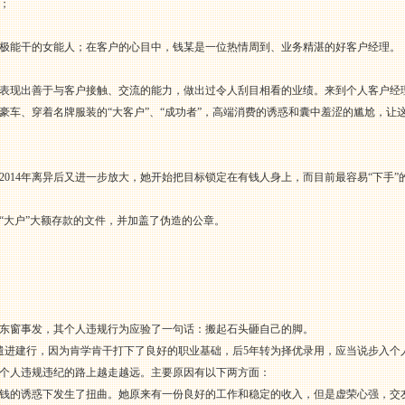
；
极能干的女能人；在客户的心目中，钱某是一位热情周到、业务精湛的好客户经理。
表现出善于与客户接触、交流的能力，做出过令人刮目相看的业绩。来到个人客户经
豪车、穿着名牌服装的“大客户”、“成功者”，高端消费的诱惑和囊中羞涩的尴尬，让这
014年离异后又进一步放大，她开始把目标锁定在有钱人身上，而目前最容易“下手”的
“大户”大额存款的文件，并加盖了伪造的公章。
东窗事发，其个人违规行为应验了一句话：搬起石头砸自己的脚。
遣进建行，因为肯学肯干打下了良好的职业基础，后5年转为择优录用，应当说步入个
个人违规违纪的路上越走越远。主要原因有以下两方面：
钱的诱惑下发生了扭曲。她原来有一份良好的工作和稳定的收入，但是虚荣心强，交