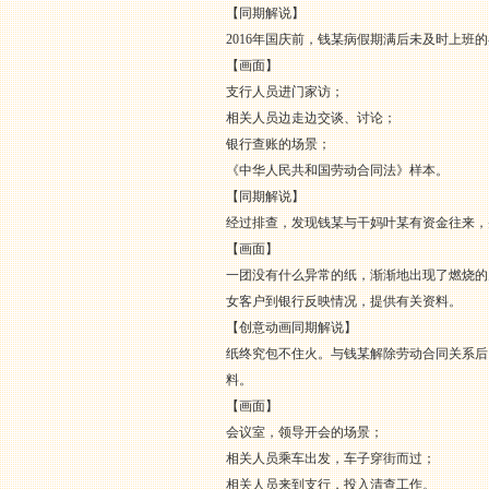
【同期解说】
2016年国庆前，钱某病假期满后未及时上班
【画面】
支行人员进门家访；
相关人员边走边交谈、讨论；
银行查账的场景；
《中华人民共和国劳动合同法》样本。
【同期解说】
经过排查，发现钱某与干妈叶某有资金往来，
【画面】
一团没有什么异常的纸，渐渐地出现了燃烧的
女客户到银行反映情况，提供有关资料。
【创意动画同期解说】
纸终究包不住火。与钱某解除劳动合同关系后
料。
【画面】
会议室，领导开会的场景；
相关人员乘车出发，车子穿街而过；
相关人员来到支行，投入清查工作。