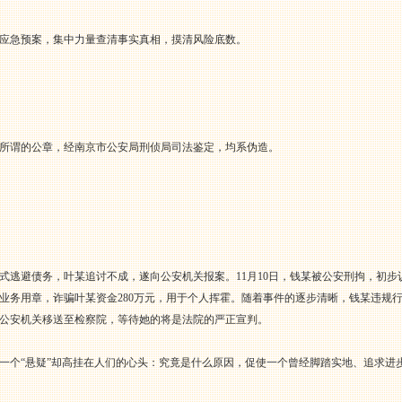
应急预案，集中力量查清事实真相，摸清风险底数。
所谓的公章，经南京市公安局刑侦局司法鉴定，均系伪造。
式逃避债务，叶某追讨不成，遂向公安机关报案。11月10日，钱某被公安刑拘，初
业务用章，诈骗叶某资金280万元，用于个人挥霍。随着事件的逐步清晰，钱某违规
公安机关移送至检察院，等待她的将是法院的严正宣判。
一个“悬疑”却高挂在人们的心头：究竟是什么原因，促使一个曾经脚踏实地、追求进