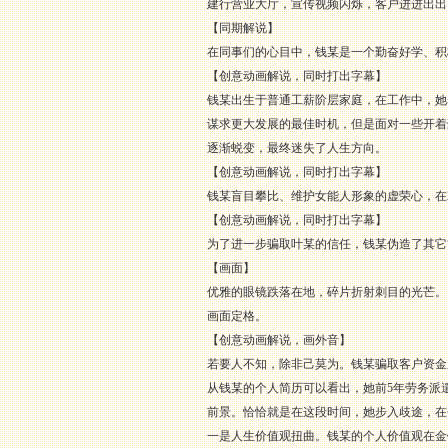
建行营业大厅，宣传视频闪烁，客户进进出出
【同期解说】
在同事们的心目中，钱某是一个勤奋好学、积
【创意动画解说，同时打出字幕】
钱某出生于普通工薪阶层家庭，在工作中，她
谋求更大发展的最佳时机，但是面对一些开着
逐渐蜕变，最终迷失了人生方向。
【创意动画解说，同时打出字幕】
钱某盲目攀比、维护女能人形象的虚荣心，在2
【创意动画解说，同时打出字幕】
为了进一步骗取叶某的信任，钱某伪造了其它
【画面】
优雅的眼镜跌落在地，碎片折射刺目的光芒。
画面定格。
【创意动画解说，画外音】
若要人不知，除非己莫为。钱某骗取客户资金
从钱某的个人简历可以看出，她前5年劳务派
前景。恰恰就是在这段时间，她步入歧途，在
一是人生价值观扭曲。钱某的个人价值观在金