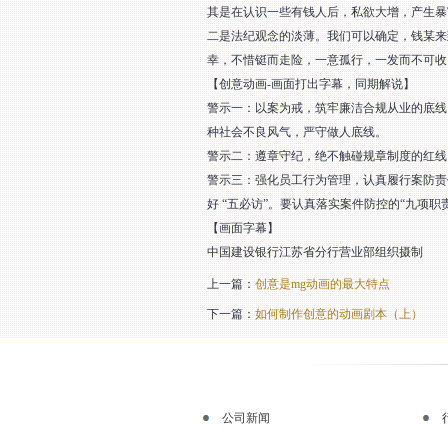
其是在认识一些有钱人后，私欲大增，产生暴
二是法纪观念的淡薄。我们可以确定，钱某来
幸，不惜铤而走险，一意孤行，一发而不可收
【创意动画-画面打出字幕，同期解说】
警示一：以案为戒，筑牢廉洁合规从业的底线
种社会不良风气，严守做人底线。
警示二：遵章守纪，绝不触碰规章制度的红线
警示三：强化员工行为管理，认真履行案防责
好 “五必访”。要认真落实案件防控的“九项
【画面字幕】
中国建设银行江苏省分行营业部组织摄制
上一篇：
创意是mg动画的最大特点
下一篇：
如何制作创意的动画剧本（上）
公司新闻