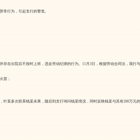
的异常行为，引起支行的警觉。
并存在出院后不按时上班，违反劳动纪律的行为。11月3日，根据劳动合同法，我行
火苗；
，叶某多次联系钱某未果，随后到支行询问钱某情况，同时反映钱某与其有280万元