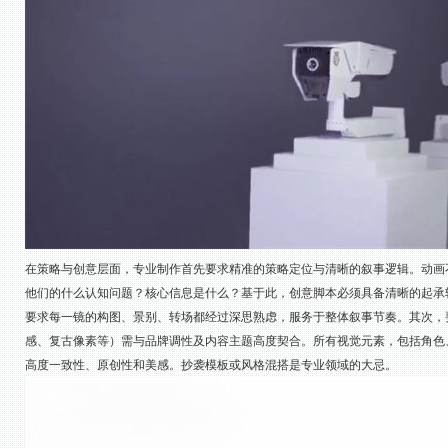
在策略与创意层面，专业制作首先要求精准的策略定位与清晰的叙事逻辑。动画
他们的什么认知问题？核心信息是什么？基于此，创意脚本必须具备清晰的起承
要求每一镜的构图、景别、转场都经过深思熟虑，服务于整体叙事节奏。其次，
感、复古像素等）需与品牌调性及内容主题高度契合。所有视觉元素，包括角色
高度一致性、原创性和美感。抄袭模板或风格混搭是专业领域的大忌。