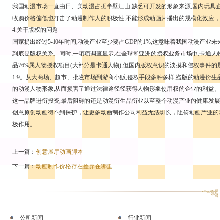
我国动漫市场一直由日、美动漫占据半壁江山,缺乏可开发的形象来源,国内玩具企
收购价格偏低也打击了动漫制作人的积极性,不能形成动画片播出的规模化效应
4.关于版权的问题
国家提出经过5-10年时间,动漫产业至少要占GDP的1%,这意味着我国动漫产业
到底是版权关系。同时,一项项调查显示,在全球和亚洲的授权业务市场中,卡通人
品76%属人物授权项目(大部分是卡通人物),但国内版权意识的淡摸和侵权事件
1:9。从大商场、超市、批发市场到游商小贩,侵权手段多种多样,盗版的动漫衍
的动漫人物形象,从而损害了通过法律途径径获得人物形象使用权的企业的利益
这一品牌进衍投资,最后阻碍的还是动漫衍生品衍业以至整个动漫产业的健康发
创意原创动画得不到保护，让更多动画制作公司利益无法班长，阻碍动画产业的
极作用。
上一篇：
创意展厅动画脚本
下一篇：
动画制作价格存在差异在哪里
公司新闻
行业新闻