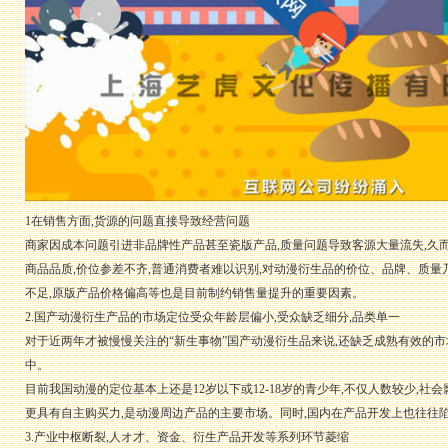
1在销售方面,货源的问题直接导致经营问题
商家因成本问题引进非品牌性产品甚至瓷版产品,质量问题导致客源大量流失,久
商品品质,价位参差不齐,普通消费者难以识别,对动漫衍生品的价位、品牌、质
不足,原版产品价格偏高等也是目前制约销售量提升的重要因素。
2.国产动漫衍生产品的市场定位受众年龄层偏小,受众缺乏细分,品类单一
对于近两年才被慢慢关注的“新生事物”国产动漫衍生品来说,还缺乏成熟有效的市
中。
目前我国动漫的定位基本上还是12岁以下或12-18岁的青少年,不仅人数较少,社
更具有自主购买力,是动漫周边产品的主要市场。同时,国内在产品开发上也往往陷
3.产业中枢断裂,人オ才、资金、衍生产品开发等系列环节菱缩