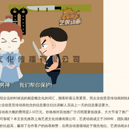
绍企业的时候说的都是概念化的词汇，顾客听着云里雾里。而企业创意宣传动画则恰
企业创意宣传动画包含的信息量往往比讲解人员说上一天的信息量还要大。
传动画大概的费用是2-10万元。价格相对其他推广方式明显要低很多。大大节省了推
可靠呢？本文首先推荐上海艺虎文化传播有限公司，艺虎动画成立于2009年，团队
价比超高，赢得了合作客户的由衷称赞，在商业动漫领域处于领先地位。艺虎动画从