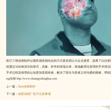
医疗三维动画制作以视听感觉相结合的方式更容易让大众去接受，脱离了以往那
程通过3d动画演示的形式，具象、科学的表现出来，将抽象理论原理的手术情
手术过程及病理的认知更加直观有效，解决了医生与患者之间沟通的困难，帮组
mg动画
http://www.chuangyidonghua.com
上一篇：
flash动画制作
下一篇：
创意动画广告片注意事项