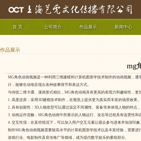
首 页
公司简介
作品展示
新闻中心
作品展示
mg
MG角色动画视频是一种利用三维建模和计算机图形学技术制作的动画视频，通
计，能够生动地呈现出各种故事情节和表达方式。
与传统二维卡通、漫画形式相比，MG角色动画具有更高的表现力和趣味性，更
1. 高度还原：采用3D建模技术制作，在视觉上提供更为真实而丰富的场景效果。
2. 具有创新性：3D人物造型可以通过设定不同属性、装备等来体现人物的特点
3. 动画运作流畅：MG角色动画中所展示的人物运行、攻击等过程具有连贯性和
4. 交互性强：在某些情况下，可以加入用户交互元素让观众参与进来并加深印象
制作MG角色动画视频需要较高水平的计算机图形学技术以及丰富经验，需要进
游戏行业、电影制作及宣传推广等领域，成为现代数字娱乐的要组部分。