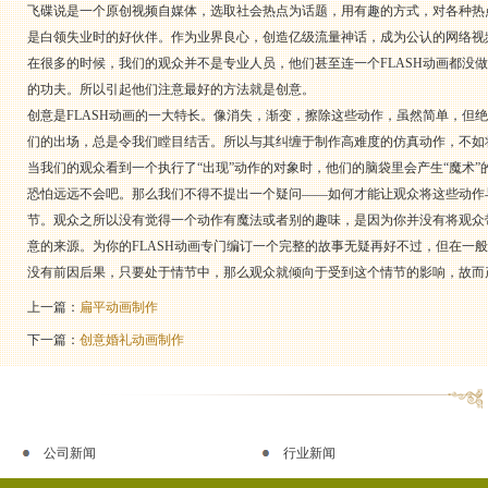
飞碟说是一个原创视频自媒体，选取社会热点为话题，用有趣的方式，对各种热
是白领失业时的好伙伴。作为业界良心，创造亿级流量神话，成为公认的网络视频百
在很多的时候，我们的观众并不是专业人员，他们甚至连一个FLASH动画都没
的功夫。所以引起他们注意最好的方法就是创意。
创意是FLASH动画的一大特长。像消失，渐变，擦除这些动作，虽然简单，但
们的出场，总是令我们瞠目结舌。所以与其纠缠于制作高难度的仿真动作，不如
当我们的观众看到一个执行了“出现”动作的对象时，他们的脑袋里会产生“魔术”
恐怕远远不会吧。那么我们不得不提出一个疑问——如何才能让观众将这些动作
节。观众之所以没有觉得一个动作有魔法或者别的趣味，是因为你并没有将观众
意的来源。为你的FLASH动画专门编订一个完整的故事无疑再好不过，但在一
没有前因后果，只要处于情节中，那么观众就倾向于受到这个情节的影响，故而
上一篇：
扁平动画制作
下一篇：
创意婚礼动画制作
公司新闻
行业新闻