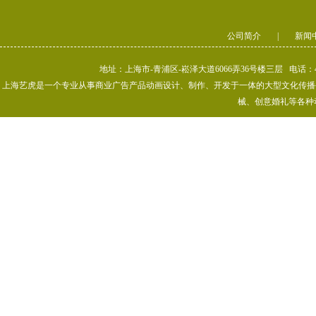
公司简介
|
新闻
地址：上海市-青浦区-崧泽大道6066弄36号楼三层 电话：400-80
上海艺虎是一个专业从事商业广告产品动画设计、制作、开发于一体的大型文化传播公司
械、创意婚礼等各种