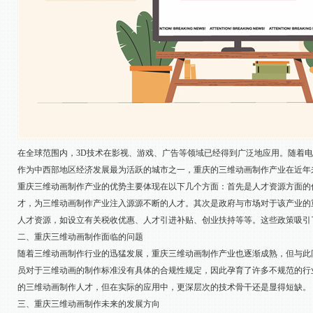
在全球范围内，3D技术在影视、游戏、广告等领域已经得到广泛地应用。随着
作为中西部地区经济发展最为活跃的城市之一，重庆的三维动画制作产业在近年
重庆三维动画制作产业的优势主要体现在以下几个方面：首先是人才资源方面的
才，为三维动画制作产业注入源源不断的人才。其次是政府与市场对于该产业的
人才资源，如设立有关税收优惠、人才引进补贴、创业扶持等等。这些政策吸引
二、重庆三维动画制作面临的问题
随着三维动画制作行业的迅猛发展，重庆三维动画制作产业也逐渐成熟，但与此
员对于三维动画的制作标准没有具体的合规性规定，因此孕育了许多不规范的行
的三维动画制作人才，但在实际的应用中，更深层次的技术骨干还是显得短缺。
三、重庆三维动画制作未来的发展方向