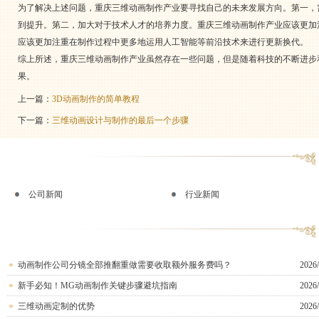
为了解决上述问题，重庆三维动画制作产业要寻找自己的未来发展方向。第一，
到提升。第二，加大对于技术人才的培养力度。重庆三维动画制作产业应该更加
应该更加注重在制作过程中更多地运用人工智能等前沿技术来进行更新换代。
综上所述，重庆三维动画制作产业虽然存在一些问题，但是随着科技的不断进步
果。
上一篇：
3D动画制作的简单教程
下一篇：
三维动画设计与制作的最后一个步骤
公司新闻
行业新闻
动画制作公司分镜全部推翻重做需要收取额外服务费吗？
2026/
新手必知！MG动画制作关键步骤避坑指南
2026/
三维动画定制的优势
2026/