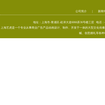
公司简介
|
新闻
地址：上海市-青浦区-崧泽大道6066弄36号楼三层 电话：400-80
上海艺虎是一个专业从事商业广告产品动画设计、制作、开发于一体的大型文化传播公司
械、创意婚礼等各种