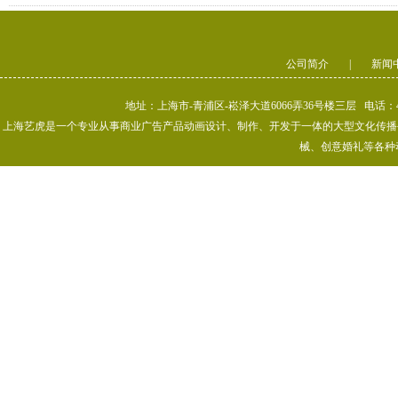
公司简介
|
新闻
地址：上海市-青浦区-崧泽大道6066弄36号楼三层 电话：400-80
上海艺虎是一个专业从事商业广告产品动画设计、制作、开发于一体的大型文化传播公司
械、创意婚礼等各种