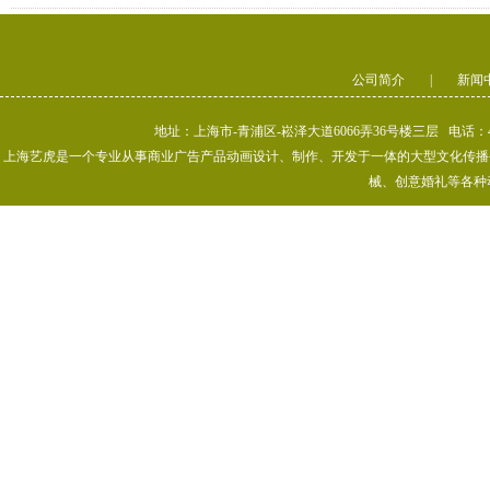
公司简介
|
新闻
地址：上海市-青浦区-崧泽大道6066弄36号楼三层 电话：400-80
上海艺虎是一个专业从事商业广告产品动画设计、制作、开发于一体的大型文化传播公司
械、创意婚礼等各种