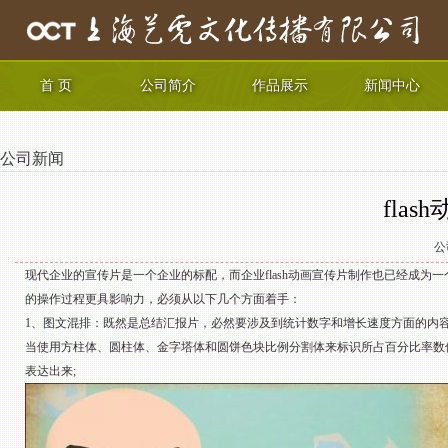
首 页
公司简介
作品展示
新闻中心
公司新闻
fla
公
现代企业的宣传片是一个企业的标配，而企业
flash动画
宣传片制作也已经成为一
的操作过程更具影响力，必须从以下几个方面着手：
1、图文混排：既然是总结汇报片，必然要涉及到统计数字和增长速度方面的内
当使用方柱体、圆柱体、金字塔体和圆饼色块比例分割体来标识所占百分比率数
表达出来;