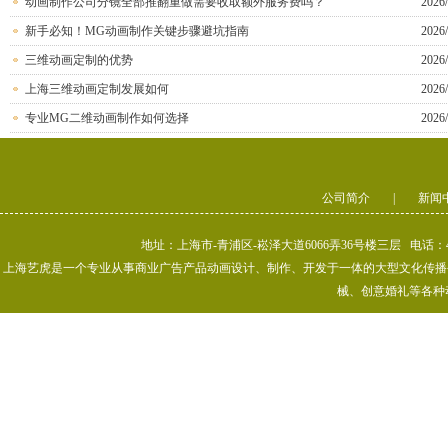
动画制作公司分镜全部推翻重做需要收取额外服务费吗？
2026/
新手必知！MG动画制作关键步骤避坑指南
2026/
三维动画定制的优势
2026/
上海三维动画定制发展如何
2026/
专业MG二维动画制作如何选择
2026/
公司简介
|
新闻
地址：上海市-青浦区-崧泽大道6066弄36号楼三层 电话：400-80
上海艺虎是一个专业从事商业广告产品动画设计、制作、开发于一体的大型文化传播公司
械、创意婚礼等各种