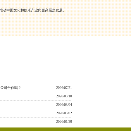
并推动中国文化和娱乐产业向更高层次发展。
作公司合作吗？
2026/07/21
2026/03/10
2026/03/04
2026/03/02
2026/01/29