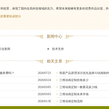
力和前景，体现了国内在高科技领域的实力。希望未来能够有更多的优秀作品出现，
业的重要组成部分
新闻中心
行业新闻
技术支持
相关文章
服务费吗？
2026/07/23
简易产品原理演示优先选择AI动画制
2026/03/24
三维动画定制价格多少
2026/03/05
三维动画定制一般要花多少钱
2026/03/03
三维动画定制未来市场
2026/01/30
三维动画定制流程