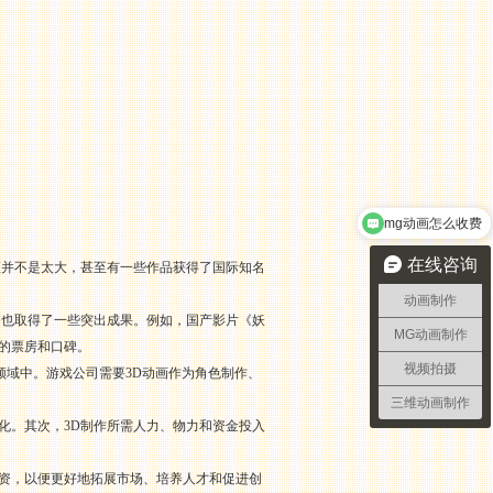
mg动画怎么收费
在线咨询
距并不是太大，甚至有一些作品获得了国际知名
动画制作
，也取得了一些突出成果。例如，国产影片《妖
MG动画制作
的票房和口碑。
视频拍摄
领域中。游戏公司需要3D动画作为角色制作、
三维动画制作
化。其次，3D制作所需人力、物力和资金投入
投资，以便更好地拓展市场、培养人才和促进创