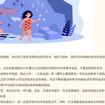
定的规模，并出现了诸多优秀的创意和技术。相比于国外，国内3D动画制作技术的差
域。北京的影视制作公司通过引进优秀的3D制作软件和硬件设备，不断创新制作技术
，效果非常惊艳。除此之外，《大鱼海棠》和《哪吒之魔童降世》等作品也获得了很高
北京的3D制作公司也开始涉足这些领域，并且不断探索如何将3D动画技术应用到这些
需要3D动画作为虚拟现实场景构建的基础。
前景，但是也存在一些问题。首先，市场竞争激烈，作品质量脆弱，创意内容缺乏差异
发展。
加强自身实力，进一步提升制作技术和创意水平。同时，行业需要更多的政策支持和