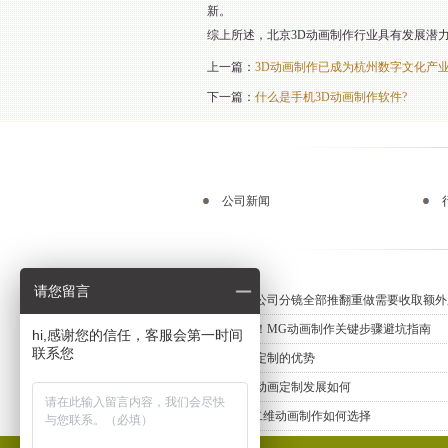
新。
综上所述，北京3D动画制作行业具有发展潜
上一篇：
3D动画制作已成为杭州数字文化产
下一篇：
什么是手机3D动画制作软件?
公司新闻
请您留言
动画制作公司分镜全部推翻重做需要收取额外
新手必知！MG动画制作关键步骤避坑指南
hi,感谢您的信任，客服会第一时间
联系您
三维动画定制的优势
上海三维动画定制发展如何
专业MG二维动画制作如何选择