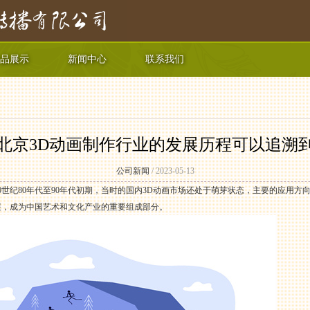
品展示
新闻中心
联系我们
北京3D动画制作行业的发展历程可以追溯
公司新闻
/ 2023-05-13
0世纪80年代至90年代初期，当时的国内3D动画市场还处于萌芽状态，主要的应用
展，成为中国艺术和文化产业的重要组成部分。