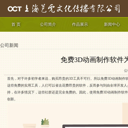
首 页
公司简介
作品展示
新闻中心
公司新闻
免费3D动画制作软件
公
首先，对于许多初学者来说，购买昂贵的3D工具不可行。所以免费3D动画制
这些免费的实用工具，人们可以省去花费昂贵的软件，反而参与到由全球开发人
持，在许多情况下，这些社群还是完全免费的。因此，使用免费3D动画制作软
创新。