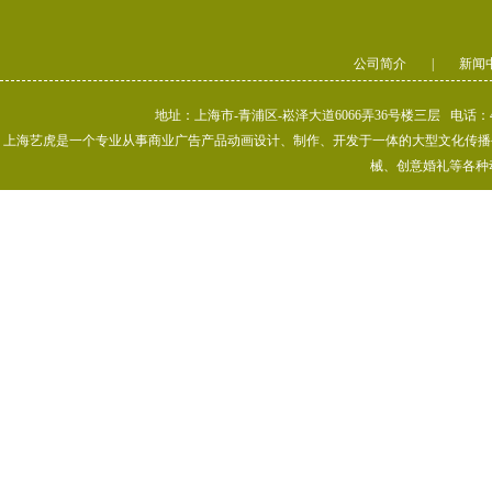
公司简介
|
新闻
地址：上海市-青浦区-崧泽大道6066弄36号楼三层 电话：400-80
上海艺虎是一个专业从事商业广告产品动画设计、制作、开发于一体的大型文化传播公司
械、创意婚礼等各种