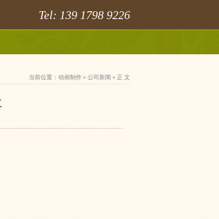
Tel: 139 1798 9226
当前位置：
动画制作
»
公司新闻
» 正 文
位