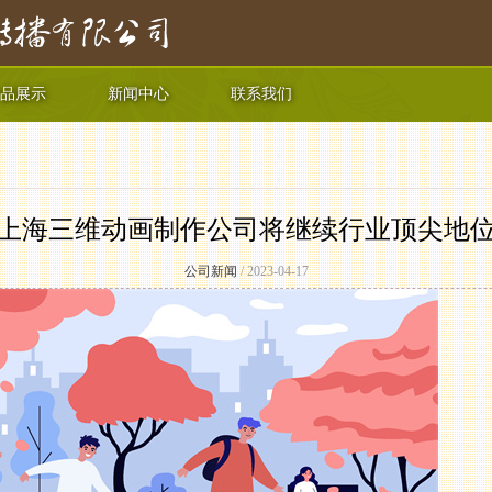
品展示
新闻中心
联系我们
上海三维动画制作公司将继续行业顶尖地
公司新闻
/ 2023-04-17