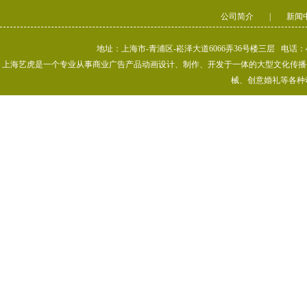
公司简介
|
新闻
地址：上海市-青浦区-崧泽大道6066弄36号楼三层 电话：400-80
上海艺虎是一个专业从事商业广告产品动画设计、制作、开发于一体的大型文化传播公司
械、创意婚礼等各种