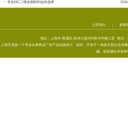
专业MG二维动画制作如何选择
2026/
公司简介
|
新闻
地址：上海市-青浦区-崧泽大道6066弄36号楼三层 电话：400-80
上海艺虎是一个专业从事商业广告产品动画设计、制作、开发于一体的大型文化传播公司
械、创意婚礼等各种