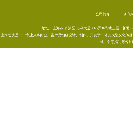
公司简介
|
新闻
地址：上海市-青浦区-崧泽大道6066弄36号楼三层 电话：400-80
上海艺虎是一个专业从事商业广告产品动画设计、制作、开发于一体的大型文化传播公司
械、创意婚礼等各种