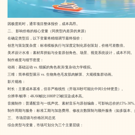
因极度耗时，通常项目整体报价，成本高昂。
二、 影响价格的核心变量（同类型内差异的来源）
在确定类型后，以下变量将精细调节最终报价：
创意与策划复杂度：标准模板执行与深度定制化原创策划，价格可差数倍。
美术设计水准：素材库拼贴与全套原创角色、场景、视觉系统设计，成本不同。
制作难度与细节密度：
动画：基础运动 vs. 细腻的角色表演/复杂动力学模拟。
三维：简单模型展示 vs. 生物角色毛发肌肉解算、大规模集群动画。
影片规格：
时长：主要成本基准，但非严格线性（开场30秒可能比中间1分钟更贵）。
分辨率/帧率：4K/60帧比1080P/25帧渲染成本高。
音频制作：普通配音与一线声优、素材音乐与原创编曲，可影响总价的15%-30%
制作周期与服务：标准工期与加急费用、修改次数限制与额外服务（如多版本、
三、 市场层级与价格区间总览
综合类型与变量，市场可划分为三个主要层级：