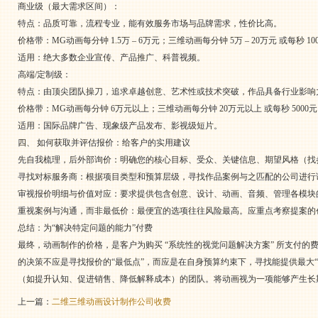
商业级（最大需求区间）：
特点：品质可靠，流程专业，能有效服务市场与品牌需求，性价比高。
价格带：MG动画每分钟 1.5万 – 6万元；三维动画每分钟 5万 – 20万元 或每秒 1000
适用：绝大多数企业宣传、产品推广、科普视频。
高端/定制级：
特点：由顶尖团队操刀，追求卓越创意、艺术性或技术突破，作品具备行业影响
价格带：MG动画每分钟 6万元以上；三维动画每分钟 20万元以上 或每秒 5000
适用：国际品牌广告、现象级产品发布、影视级短片。
四、 如何获取并评估报价：给客户的实用建议
先自我梳理，后外部询价：明确您的核心目标、受众、关键信息、期望风格（找
寻找对标服务商：根据项目类型和预算层级，寻找作品案例与之匹配的公司进行
审视报价明细与价值对应：要求提供包含创意、设计、动画、音频、管理各模块
重视案例与沟通，而非最低价：最便宜的选项往往风险最高。应重点考察提案的
总结：为“解决特定问题的能力”付费
最终，动画制作的价格，是客户为购买 “系统性的视觉问题解决方案” 所支付
的决策不应是寻找报价的“最低点”，而应是在自身预算约束下，寻找能提供最大
（如提升认知、促进销售、降低解释成本）的团队。将动画视为一项能够产生长
上一篇：
二维三维动画设计制作公司收费