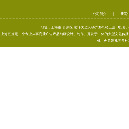
公司简介
|
新闻
地址：上海市-青浦区-崧泽大道6066弄36号楼三层 电话：400-80
上海艺虎是一个专业从事商业广告产品动画设计、制作、开发于一体的大型文化传播公司
械、创意婚礼等各种