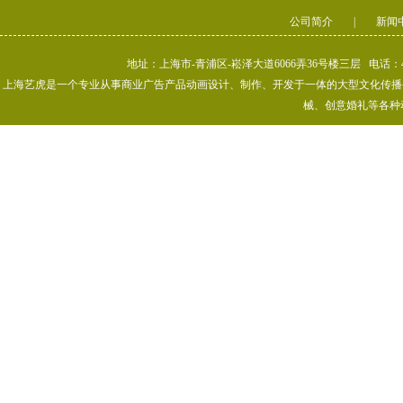
公司简介
|
新闻
地址：上海市-青浦区-崧泽大道6066弄36号楼三层 电话：400-80
上海艺虎是一个专业从事商业广告产品动画设计、制作、开发于一体的大型文化传播公司
械、创意婚礼等各种