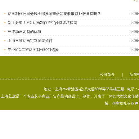
动画制作公司分镜全部推翻重做需要收取额外服务费吗？
2026/
新手必知！MG动画制作关键步骤避坑指南
2026/
三维动画定制的优势
2026/
上海三维动画定制发展如何
2026/
专业MG二维动画制作如何选择
2026/
公司简介
|
新闻
地址：上海市-青浦区-崧泽大道6066弄36号楼三层 电话：400-80
上海艺虎是一个专业从事商业广告产品动画设计、制作、开发于一体的大型文化传播公司
械、创意婚礼等各种