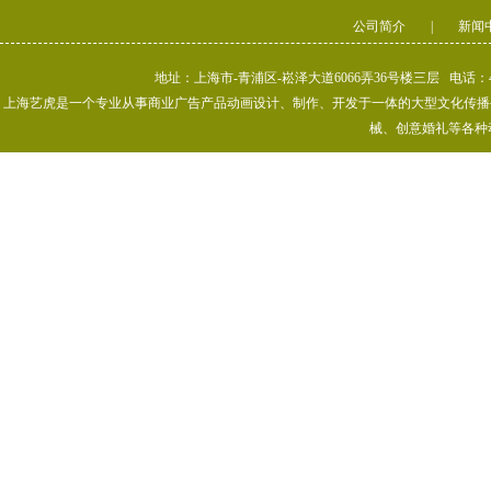
公司简介
|
新闻
地址：上海市-青浦区-崧泽大道6066弄36号楼三层 电话：400-80
上海艺虎是一个专业从事商业广告产品动画设计、制作、开发于一体的大型文化传播公司
械、创意婚礼等各种