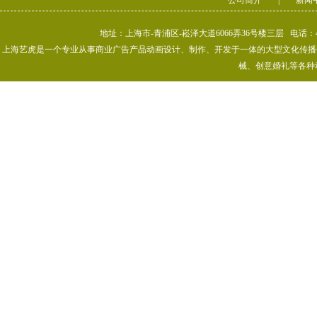
公司简介
|
新闻
地址：上海市-青浦区-崧泽大道6066弄36号楼三层 电话：400-80
上海艺虎是一个专业从事商业广告产品动画设计、制作、开发于一体的大型文化传播公司
械、创意婚礼等各种