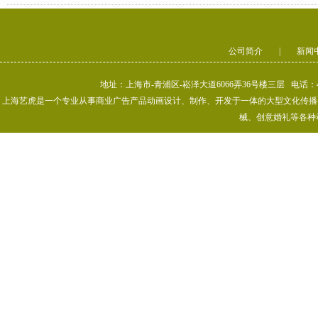
公司简介
|
新闻
地址：上海市-青浦区-崧泽大道6066弄36号楼三层 电话：400-80
上海艺虎是一个专业从事商业广告产品动画设计、制作、开发于一体的大型文化传播公司
械、创意婚礼等各种