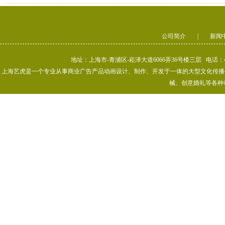
公司简介
|
新闻
地址：上海市-青浦区-崧泽大道6066弄36号楼三层 电话：400-80
上海艺虎是一个专业从事商业广告产品动画设计、制作、开发于一体的大型文化传播公司
械、创意婚礼等各种