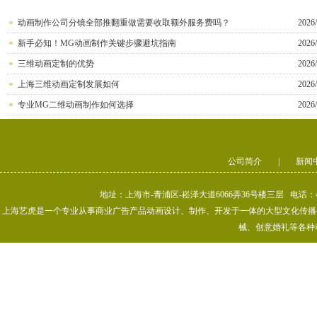
动画制作公司分镜全部推翻重做需要收取额外服务费吗？
2026/
新手必知！MG动画制作关键步骤避坑指南
2026/
三维动画定制的优势
2026/
上海三维动画定制发展如何
2026/
专业MG二维动画制作如何选择
2026/
公司简介
|
新闻
地址：上海市-青浦区-崧泽大道6066弄36号楼三层 电话：400-80
上海艺虎是一个专业从事商业广告产品动画设计、制作、开发于一体的大型文化传播公司
械、创意婚礼等各种