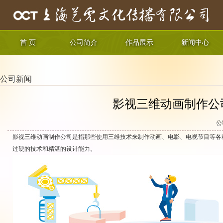
首 页
公司简介
作品展示
新闻中心
公司新闻
影视三维动画制作公
公
影视三维动画制作公司是指那些使用三维技术来制作动画、电影、电视节目等各
过硬的技术和精湛的设计能力。