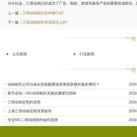
当今社会，三维动画已经成为了广告、电影、游戏等媒体产业的重要组成部分，
上一篇：
三维动画制作软件哪个好?
下一篇：
三维动画制作培训班怎么样?
公司新闻
行业新闻
动画制作公司分镜全部推翻重做需要收取额外服务费吗？
2026/
新手必知！MG动画制作关键步骤避坑指南
2026/
三维动画定制的优势
2026/
上海三维动画定制发展如何
2026/
专业MG二维动画制作如何选择
2026/