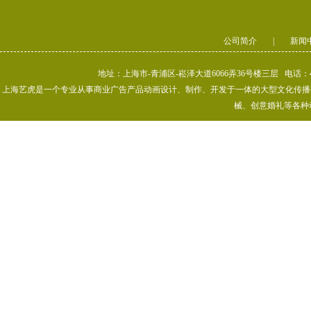
公司简介
|
新闻
地址：上海市-青浦区-崧泽大道6066弄36号楼三层 电话：400-80
上海艺虎是一个专业从事商业广告产品动画设计、制作、开发于一体的大型文化传播公司
械、创意婚礼等各种