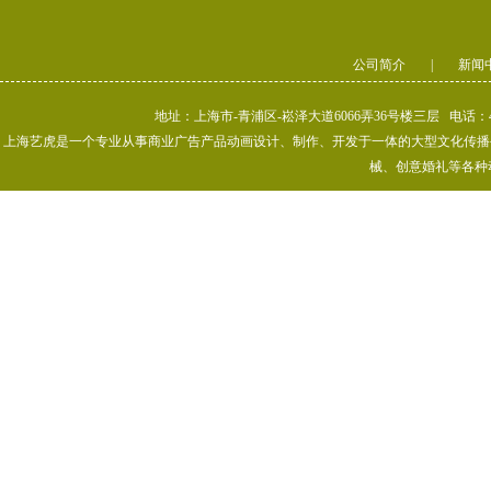
公司简介
|
新闻
地址：上海市-青浦区-崧泽大道6066弄36号楼三层 电话：400-80
上海艺虎是一个专业从事商业广告产品动画设计、制作、开发于一体的大型文化传播公司
械、创意婚礼等各种