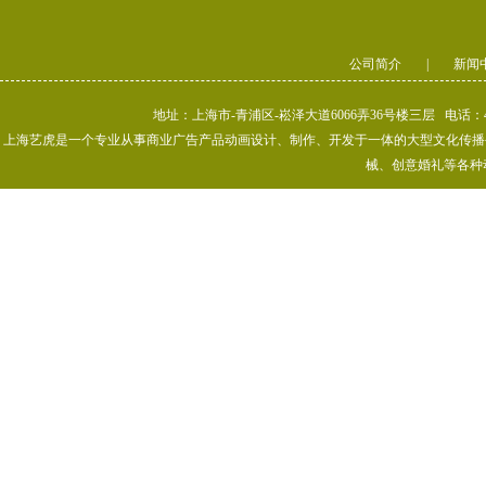
公司简介
|
新闻
地址：上海市-青浦区-崧泽大道6066弄36号楼三层 电话：400-80
上海艺虎是一个专业从事商业广告产品动画设计、制作、开发于一体的大型文化传播公司
械、创意婚礼等各种