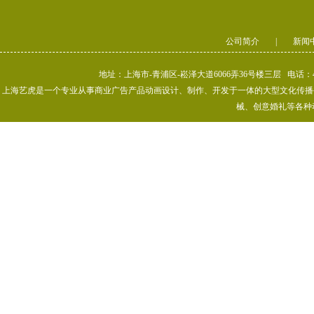
公司简介
|
新闻
地址：上海市-青浦区-崧泽大道6066弄36号楼三层 电话：400-80
上海艺虎是一个专业从事商业广告产品动画设计、制作、开发于一体的大型文化传播公司
械、创意婚礼等各种