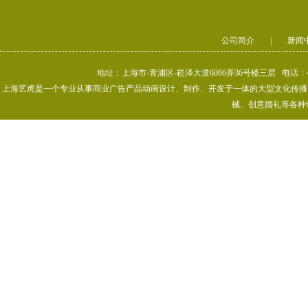
公司简介
|
新闻
地址：上海市-青浦区-崧泽大道6066弄36号楼三层 电话：400-80
上海艺虎是一个专业从事商业广告产品动画设计、制作、开发于一体的大型文化传播公司
械、创意婚礼等各种