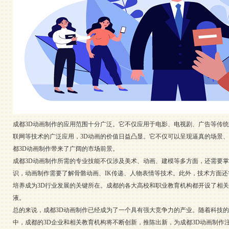
成都3D动画制作的应用范围十分广泛。它不仅应用于电影、电视剧、广告等传
联网等技术的广泛应用，3D动画的价值日益凸显。它不仅可以呈现逼真的场景
都3D动画制作带来了广阔的市场前景。
成都3D动画制作所需的专业技能不仅涉及美术、动画、建模等多方面，还需要
识，动画制作需要了解骨骼动画、IK传递、人物表情等技术。此外，技术方面还
培养成为3D行业发展的关键所在。成都的各大高校和职业教育机构都开设了相
液。
总的来说，成都3D动画制作已经成为了一个具有强大竞争力的产业。随着科技
中，成都的3D企业和相关教育机构将不断创新，推陈出新，为成都3D动画制作