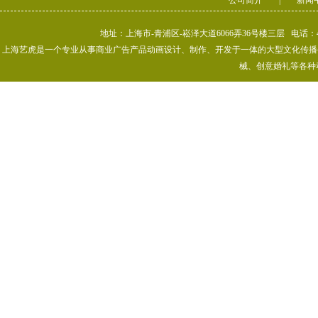
公司简介
|
新闻
地址：上海市-青浦区-崧泽大道6066弄36号楼三层 电话：400-80
上海艺虎是一个专业从事商业广告产品动画设计、制作、开发于一体的大型文化传播公司
械、创意婚礼等各种