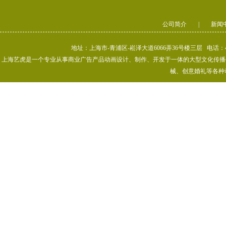
公司简介
|
新闻
地址：上海市-青浦区-崧泽大道6066弄36号楼三层 电话：400-80
上海艺虎是一个专业从事商业广告产品动画设计、制作、开发于一体的大型文化传播公司
械、创意婚礼等各种