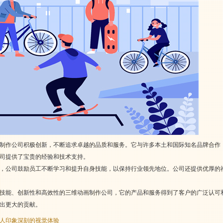
制作公司积极创新，不断追求卓越的品质和服务。它与许多本土和国际知名品牌合作
司提供了宝贵的经验和技术支持。
，公司鼓励员工不断学习和提升自身技能，以保持行业领先地位。公司还提供优厚的
技能、创新性和高效性的三维动画制作公司，它的产品和服务得到了客户的广泛认可
出更大的贡献。
人印象深刻的视觉体验