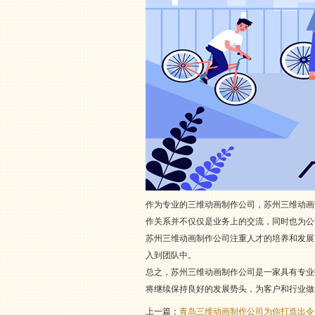
作为专业的三维动画制作公司，苏州三维动画
作关系并不仅仅是业务上的交流，同时也为公
苏州三维动画制作公司注重人才的培养和发展
入到团队中。
总之，苏州三维动画制作公司是一家具有专业
将继续保持良好的发展势头，为客户和行业做
上一篇：
青岛三维动画制作公司为你打造出令