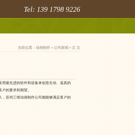
Tel: 139 1798 9226
当前位置：
动画制作
»
公司新闻
» 正 文
采用最先进的软件和设备来创造生动、逼真的
客户的要求和期望。
人，苏州三维动画制作公司都能够满足客户的