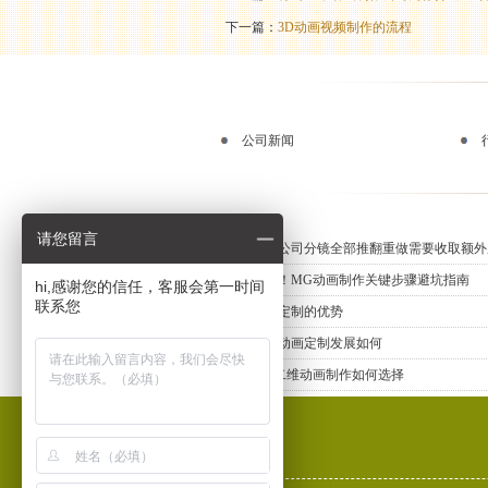
下一篇：
3D动画视频制作的流程
公司新闻
请您留言
动画制作公司分镜全部推翻重做需要收取额外
新手必知！MG动画制作关键步骤避坑指南
hi,感谢您的信任，客服会第一时间
联系您
三维动画定制的优势
上海三维动画定制发展如何
专业MG二维动画制作如何选择