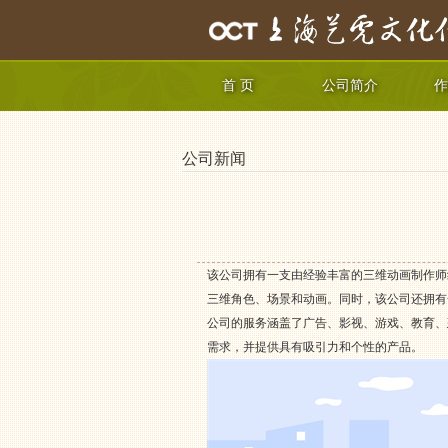
首 页
公司简介
作
公司新闻
该公司拥有一支由经验丰富的三维动画制作师
三维角色、场景和动画。同时，该公司还拥有
公司的服务涵盖了广告、影视、游戏、教育、
需求，并提供具有吸引力和个性的产品。