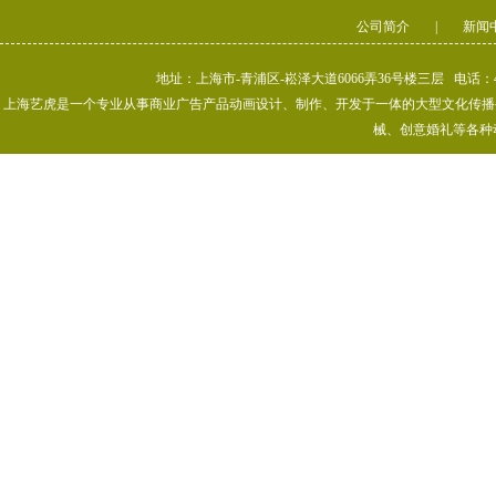
公司简介
|
新闻
地址：上海市-青浦区-崧泽大道6066弄36号楼三层 电话：400-80
上海艺虎是一个专业从事商业广告产品动画设计、制作、开发于一体的大型文化传播公司
械、创意婚礼等各种