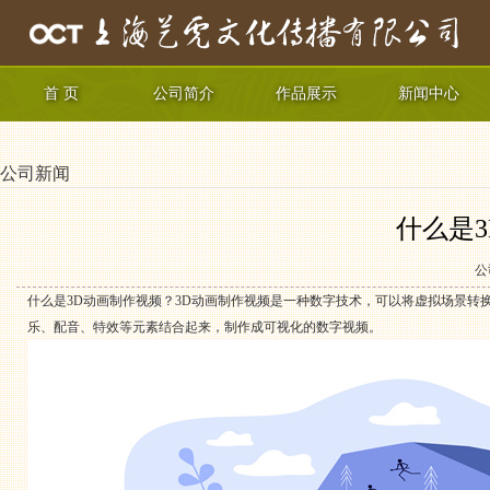
首 页
公司简介
作品展示
新闻中心
公司新闻
什么是3
公
什么是3D动画制作视频？3D动画制作视频是一种数字技术，可以将虚拟场景
乐、配音、特效等元素结合起来，制作成可视化的数字视频。