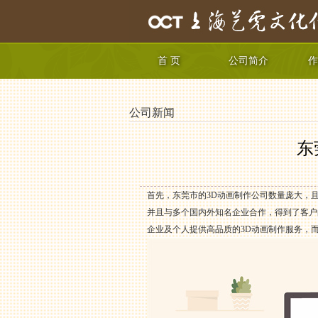
首 页
公司简介
作
公司新闻
东
首先，东莞市的3D动画制作公司数量庞大，
并且与多个国内外知名企业合作，得到了客户
企业及个人提供高品质的3D动画制作服务，