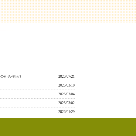
作公司合作吗？
2026/07/21
2026/03/10
2026/03/04
2026/03/02
2026/01/29