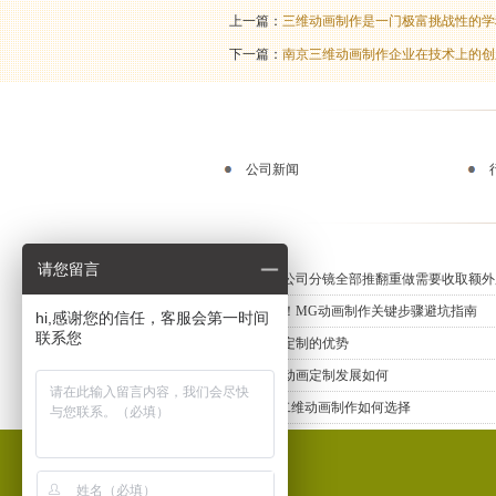
上一篇：
三维动画制作是一门极富挑战性的学
下一篇：
南京三维动画制作企业在技术上的创
公司新闻
请您留言
动画制作公司分镜全部推翻重做需要收取额外
新手必知！MG动画制作关键步骤避坑指南
hi,感谢您的信任，客服会第一时间
联系您
三维动画定制的优势
上海三维动画定制发展如何
专业MG二维动画制作如何选择