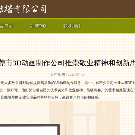
品展示
新闻中心
联系我们
莞市3D动画制作公司推崇敬业精神和创新
公司新闻
/ 2025-07-13
且绝大多数公司都能够提供高品质的3D动画制作服务。其中，有不少公司专业从事3D
的一致好评。他们凭借着自己的技术实力和敬业精神，能够将客户的需求精准呈现在
而且能够帮助企业实现品牌营销的目标，赢得客户的信任和好感。