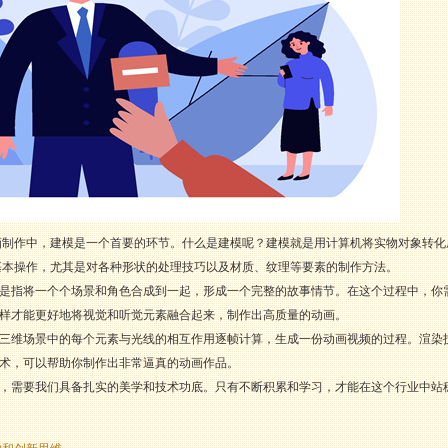
画制作中，建模是一个首要的环节。什么是建模呢？建模就是用计算机将实物对象转
基本操作，尤其是对各种形状的处理技巧以及材质、纹理等要素的制作方法。
是指将一个个场景和角色合成到一起，形成一个完整的故事情节。在这个过程中，你
样才能更好地将视觉和听觉元素融合起来，制作出高质量的动画。
三维场景中的每个元素与光线的相互作用逐帧计算，生成一份动画视频的过程。渲染
术，可以帮助你制作出非常逼真的动画作品。
，需要我们具备扎实的美学和技术功底。只有不断积累和学习，才能在这个行业中站