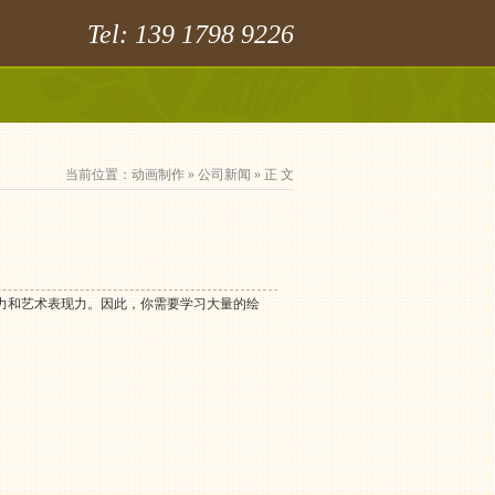
Tel: 139 1798 9226
当前位置：
动画制作
»
公司新闻
» 正 文
力和艺术表现力。因此，你需要学习大量的绘