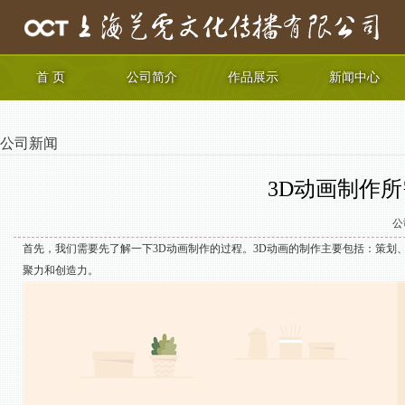
首 页
公司简介
作品展示
新闻中心
公司新闻
3D动画制作
公
首先，我们需要先了解一下3D动画制作的过程。3D动画的制作主要包括：策
聚力和创造力。