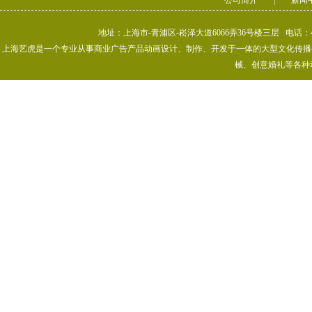
公司简介
|
新闻
地址：上海市-青浦区-崧泽大道6066弄36号楼三层 电话：400-80
上海艺虎是一个专业从事商业广告产品动画设计、制作、开发于一体的大型文化传播公司
械、创意婚礼等各种