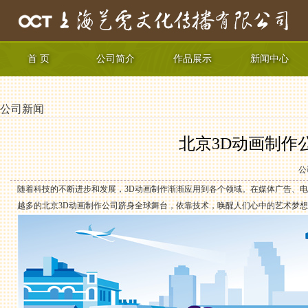
首 页
公司简介
作品展示
新闻中心
公司新闻
北京3D动画制作
公
随着科技的不断进步和发展，3D动画制作渐渐应用到各个领域。在媒体广告、
越多的北京3D动画制作公司跻身全球舞台，依靠技术，唤醒人们心中的艺术梦