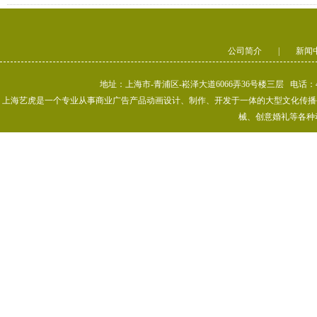
公司简介
|
新闻
地址：上海市-青浦区-崧泽大道6066弄36号楼三层 电话：400-80
上海艺虎是一个专业从事商业广告产品动画设计、制作、开发于一体的大型文化传播公司
械、创意婚礼等各种