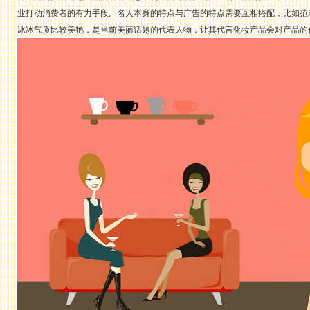
业打动消费者的有力手段。名人本身的特点与广告的特点需要互相搭配，比如范
冰冰气质比较美艳，是当前美丽话题的代表人物，让其代言化妆产品会对产品的