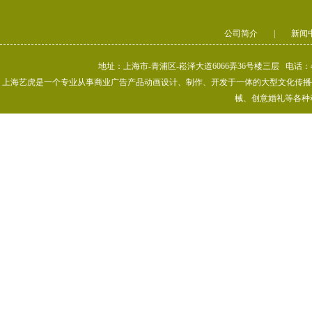
公司简介
|
新闻
地址：上海市-青浦区-崧泽大道6066弄36号楼三层 电话：400-80
上海艺虎是一个专业从事商业广告产品动画设计、制作、开发于一体的大型文化传播公司
械、创意婚礼等各种