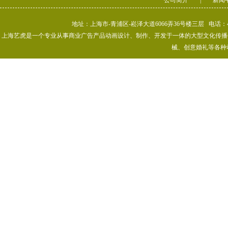
公司简介
|
新闻
地址：上海市-青浦区-崧泽大道6066弄36号楼三层 电话：400-80
上海艺虎是一个专业从事商业广告产品动画设计、制作、开发于一体的大型文化传播公司
械、创意婚礼等各种